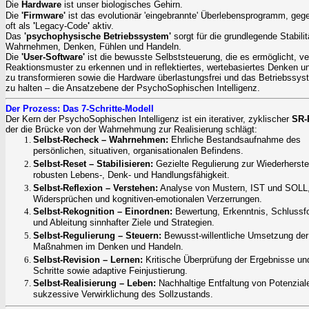
Die
Hardware
ist unser biologisches Gehirn.
Die
'Firmware'
ist das evolutionär 'eingebrannte' Überlebensprogramm, geg
oft als
'
Legacy-Code
'
aktiv.
Das
'
psychophysische Betriebssystem
'
sorgt für die grundlegende Stabilit
Wahrnehmen, Denken, Fühlen und Handeln.
Die
'
User-Software
'
ist die bewusste Selbststeuerung, die es ermöglicht, ve
Reaktionsmuster zu erkennen und in reflektiertes, wertebasiertes Denken u
zu transformieren sowie die Hardware überlastungsfrei und das Betriebssyst
zu halten – die Ansatzebene der PsychoSophischen Intelligenz.
Der Prozess: Das 7-Schritte-Modell
Der Kern der PsychoSophischen Intelligenz ist ein iterativer, zyklischer
SR-
der die Brücke von der Wahrnehmung zur Realisierung schlägt:
Selbst-Recheck – Wahrnehmen:
Ehrliche Bestandsaufnahme des
persönlichen,
situativen, organisationalen
Befindens.
Selbst-Reset – Stabilisieren:
Gezielte Regulierung zur Wiederherstel
robusten Lebens-, Denk- und Handlungsfähigkeit.
Selbst-Reflexion – Verstehen:
Analyse von Mustern, IST und SOLL
Widersprüchen und kognitiven-emotionalen Verzerrungen.
Selbst-Rekognition – Einordnen:
Bewertung, Erkenntnis, Schlussf
und Ableitung sinnhafter Ziele und Strategien.
Selbst-Regulierung – Steuern:
Bewusst-willentliche Umsetzung der
Maßnahmen im Denken und Handeln.
Selbst-Revision – Lernen:
Kritische Überprüfung der Ergebnisse un
Schritte sowie adaptive Feinjustierung.
Selbst-Realisierung – Leben:
Nachhaltige Entfaltung von Potenzial
sukzessive Verwirklichung des Sollzustands.