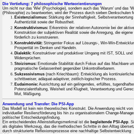
Die Vertiefung: 7 philosophische Werteorientierungen
Um nicht nur das
'
Wie
'
(Psychologie), sondern auch das
'
Warum
' und das 'W
(Philosophie) zu beantworten, wird der Prozess durch sieben Denkschulen fu
Existenzialismus:
Stärkung der Sinnhaftigkeit, Selbstverantwortung
Authentizität sowie der Robustheit.
Konstruktivismus:
Erkenntnis der relativen Autonomie bei der aktiv
Konstruktion der subjektiven Realität sowie die Anregung, die eigene 
förderlich zu konstruieren.
Konstruktivität:
Stringenter Fokus auf Lösungs-, Win-Win-Entwicklu
Prosperität im Denken und Handeln.
Dialektik:
Konstruktiver und produktiver Umgang mit IST, SOLL und
Widersprüchen.
Stoizismus:
Emotionale Stabilität durch Fokus auf das Machbare u
pragmatische Gelassenheit gegenüber Unkontrollierbarem.
Sukzessivismus
(nach Kriechbaum): Entwicklung als kontinuierliche
schrittweiser, adäquat-adaptiver, zeitlich-logischer Prozess.
Eudaimonie:
Ausrichtung auf ein gelingendes, erfülltes, tugendhafte
Potenzialentfaltung, Weisheit und Klugheit, Verantwortung und Gerech
Mut, Mäßigung.
Anwendung und Transfer: Die PSI-App
Das Modell ist kein rein theoretisches Konstrukt. Die Anwendung reicht von
individueller Resilienzförderung bis hin zu organisationalem Change-Manag
politischer Entscheidungsfindung.
Ein entscheidendes Alleinstellungsmerkmal ist die
begleitende PSI-App
. S
als digitales Werkzeug, das die methodischen Schritte in den Alltag überset
durch strukturierte Reflexionsprozesse eine nachhaltige Selbstentwicklung