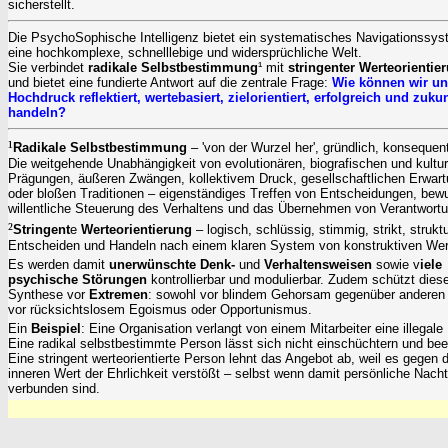
sicherstellt.
Die PsychoSophische Intelligenz bietet ein systematisches Navigationssys
eine hochkomplexe, schnelllebige und widersprüchliche Welt.
Sie verbindet
radikale Selbstbestimmung
¹ mit
stringenter Werteorientie
und bietet eine fundierte Antwort auf die zentrale Frage:
Wie können wir un
Hochdruck reflektiert, wertebasiert, zielorientiert, erfolgreich und zuku
handeln?
¹
Radikal
e Selbstbestimmung
– 'von der Wurzel her', gründlich, konsequen
Die weitgehende Unabhängigkeit von evolutionären, biografischen und kultu
Prägungen, äußeren Zwängen, kollektivem Druck, gesellschaftlichen Erwar
oder bloßen Traditionen
– e
igenständiges Treffen von Entscheidungen, bew
willentliche Steuerung des Verhaltens und das Übernehmen von Verantwortu
²
Stringent
e
Werteorientierung
– logisch, schlüssig, stimmig, strikt, strukt
Entscheiden und Handeln nach einem klaren System von konstruktiven Wer
Es werden damit
unerwünschte Denk-
und
Verhaltensweisen
sowie v
iele
psychische Störungen
kontrollierbar und modulierbar. Zudem schützt dies
Synthese vor
Extremen
: sowohl vor blindem Gehorsam gegenüber anderen 
vor rücksichtslosem Egoismus oder Opportunismus.
Ein
Beispiel
: Eine Organisation verlangt von einem Mitarbeiter eine illegale
Eine radikal selbstbestimmte Person lässt sich nicht einschüchtern und bee
Eine stringent werteorientierte Person lehnt das Angebot ab, weil es gegen 
inneren Wert der Ehrlichkeit verstößt – selbst wenn damit persönliche Nacht
verbunden sind.