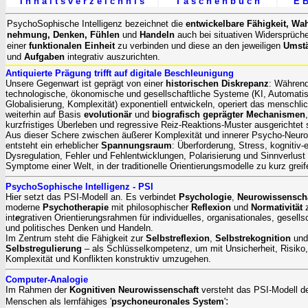
I n h a l t s v e r z e i c h n i s
T a s c h e n b u c h
E B
PsychoSophische Intelligenz
bezeichnet die
entwickelbare Fähigkeit, Wah
nehmung, Denken, Fühlen
und
Handeln
auch bei situativen Widersprüch
einer
funktionalen Einheit
zu verbinden und diese an den jeweiligen
Umst
und
Aufgaben
integrativ auszurichten.
Antiquierte Prägung trifft auf digitale Beschleunigung
Unsere Gegenwart ist geprägt von einer
historischen Diskrepanz
: Während
technologische, ökonomische und gesellschaftliche Systeme (KI, Automatis
Globalisierung, Komplexität) exponentiell entwickeln, operiert das menschli
weiterhin auf Basis
evolutionär
und
biografisch geprägter Mechanismen
kurzfristiges Überleben und regressive Reiz-Reaktions-Muster ausgerichtet 
Aus dieser Schere zwischen äußerer Komplexität und innerer Psycho-Neuro
entsteht ein erheblicher
Spannungsraum
: Überforderung, Stress, kognitiv-
Dysregulation, Fehler und Fehlentwicklungen, Polarisierung und Sinnverlust 
Symptome einer Welt, in der traditionelle Orientierungsmodelle zu kurz greif
PsychoSophische Intelligenz - PSI
Hier setzt das PSI-Modell an. Es verbindet
Psychologie
,
Neurowissensch
moderne
Psychotherapie
mit philosophischer
Reflexion
und
Normativität
z
int
e
grativen
Orientierungsrahmen für individuelles, organisationales, gesells
und politisches Denken und Handeln.
Im Zentrum steht die Fähigkeit zur
Selbstreflexion
,
Selbstrekognition
und
Selbstregulierung
– als Schlüsselkompetenz, um mit Unsicherheit, Risiko,
Komplexität und Konflikten konstruktiv umzugehen.
Computer-Analogie
Im Rahmen der
Kognitiven Neurowissenschaft
versteht das PSI-Modell d
:
Menschen als lernfähiges
'
psychoneuronales System
'